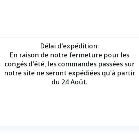
mantes tickets
Imprimantes étiquettes
Lecteurs codes-barres
Délai d'expédition
:
En raison de notre fermeture pour les
point de vente !
congés d'été, les commandes passées sur
notre site ne seront expédiées qu'à partir
du 24 Août.
ue monochrome