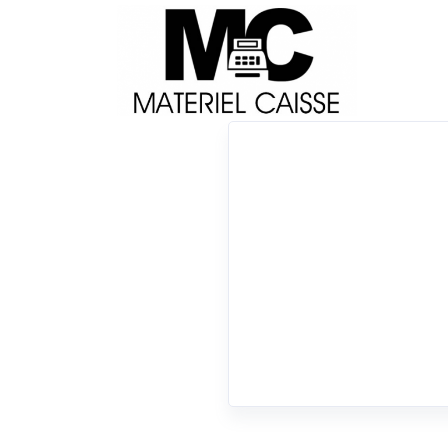
Livraison
Français
Impri
Du matériel de qualité pour équiper votre 
x 25 mt
x Radio
x 170 mm/sec
x Thermiq
0 résultats