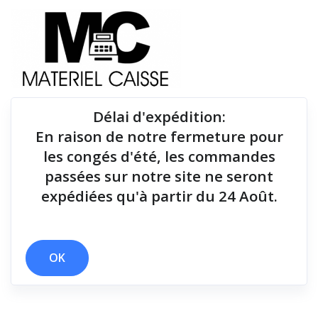
Délai d'expédition
:
En raison de notre fermeture pour
Du matériel de qualité pour équiper votre point de
les congés d'été, les commandes
vente !
passées sur notre site ne seront
expédiées qu'à partir du 24 Août.
x Thermique monochrome
x 181x186x278
Filtrer par
OK
0 résultats