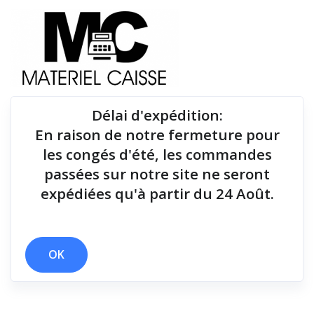
Délai d'expédition
:
En raison de notre fermeture pour
Du matériel de qualité pour équiper votre point de
les congés d'été, les commandes
vente !
passées sur notre site ne seront
expédiées qu'à partir du 24 Août.
x 146x140x199
x 10 mt
x 170 mm/sec
x Thermique monochrome
x 2 polices
OK
Filtrer par
0 résultats