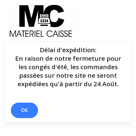
Délai d'expédition
:
En raison de notre fermeture pour
Du matériel de qualité pour équiper votre point de
les congés d'été, les commandes
vente !
passées sur notre site ne seront
expédiées qu'à partir du 24 Août.
x Radio
x 170 mm/sec
x Thermique monochrome
x 2 polices
OK
Filtrer par
0 résultats