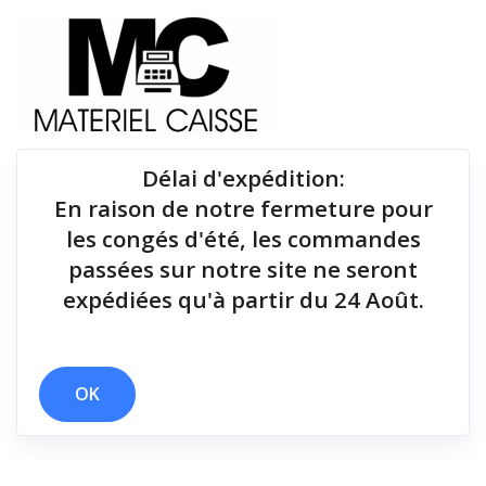
Délai d'expédition
:
En raison de notre fermeture pour
Du matériel de qualité pour équiper votre point de
les congés d'été, les commandes
vente !
passées sur notre site ne seront
expédiées qu'à partir du 24 Août.
x 12 mois
x 60 mois
x 125 g
x Série RS232
x USB
Filtrer par
OK
1 résultats