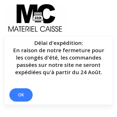
Délai d'expédition
:
En raison de notre fermeture pour
Du matériel de qualité pour équiper votre point de
les congés d'été, les commandes
vente !
passées sur notre site ne seront
expédiées qu'à partir du 24 Août.
x Radio
x 10 mt
x 3 polices
x 1D
x Thermique monochrome
x 2 polices
OK
Filtrer par
0 résultats