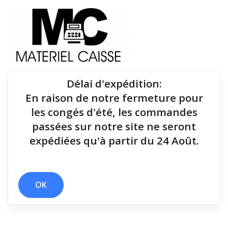
Délai d'expédition
:
En raison de notre fermeture pour
Du matériel de qualité pour équiper votre point de
les congés d'été, les commandes
vente !
passées sur notre site ne seront
expédiées qu'à partir du 24 Août.
Tiroirs-caisse
x 15 cm
x 100 g
x Tiroirs-caisse
OK
Filtrer par