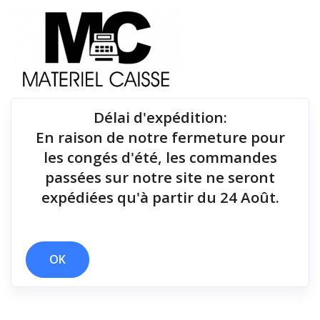
Délai d'expédition
:
En raison de notre fermeture pour
Du matériel de qualité pour équiper votre point de
les congés d'été, les commandes
vente !
passées sur notre site ne seront
expédiées qu'à partir du 24 Août.
Tiroirs-caisse
x 25 cm
x Linux
x Tiroirs-caisse
OK
Filtrer par