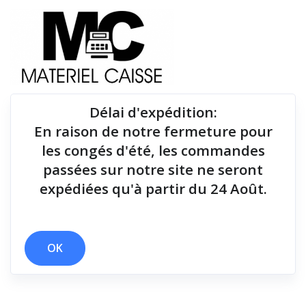
Délai d'expédition
:
En raison de notre fermeture pour
Du matériel de qualité pour équiper votre point de
les congés d'été, les commandes
vente !
passées sur notre site ne seront
expédiées qu'à partir du 24 Août.
Tiroirs-caisse
x 25 cm
x 17 millions de lignes
x Tiroirs-caisse
OK
Filtrer par