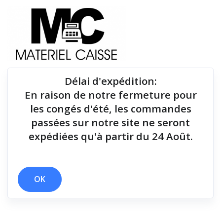
Délai d'expédition
:
En raison de notre fermeture pour
Du matériel de qualité pour équiper votre point de
les congés d'été, les commandes
vente !
passées sur notre site ne seront
expédiées qu'à partir du 24 Août.
Tiroirs-caisse
x 25 cm
x Câble USB
x Tiroirs-caisse
OK
Filtrer par