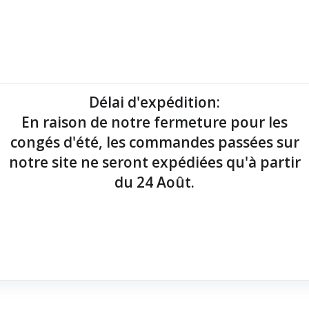
mantes tickets
Imprimantes étiquettes
Lecteurs codes-barres
Délai d'expédition
:
En raison de notre fermeture pour les
point de vente !
congés d'été, les commandes passées sur
notre site ne seront expédiées qu'à partir
du 24 Août.
hermique monochrome
x 2 polices