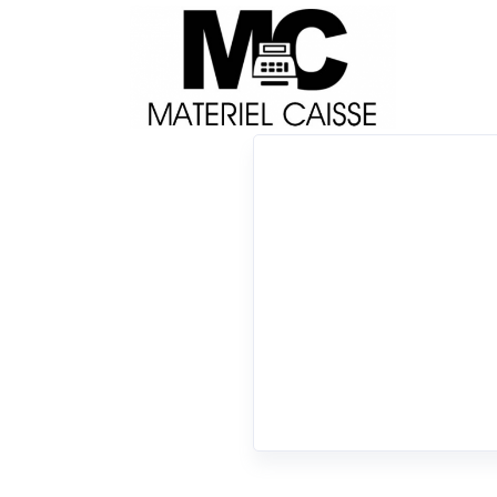
Livraison
Français
Impri
Du matériel de qualité pour équiper votre 
x 30 cm
x 1D
x 10 mt
x 170 mm/sec
x T
0 résultats