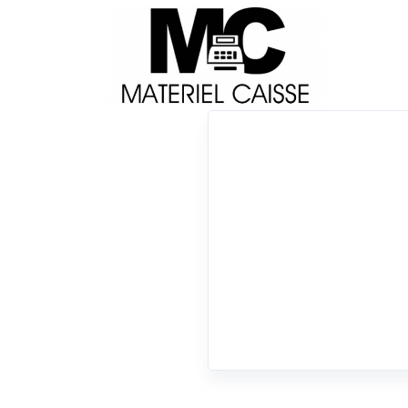
Livraison
Français
Impri
Du matériel de qualité pour équiper votre 
Tiroirs-caisse
x 45 cm
x Echantillon rouleau
x Tiroirs-caisse
0 résultats