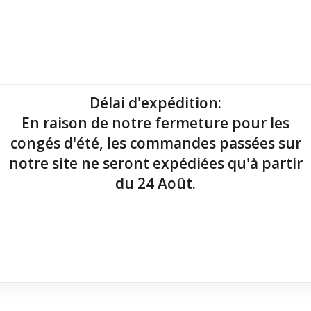
mantes tickets
Imprimantes étiquettes
Lecteurs codes-barres
Délai d'expédition
:
En raison de notre fermeture pour les
point de vente !
congés d'été, les commandes passées sur
notre site ne seront expédiées qu'à partir
du 24 Août.