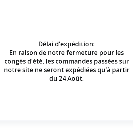
mantes tickets
Imprimantes étiquettes
Lecteurs codes-barres
Délai d'expédition
:
En raison de notre fermeture pour les
point de vente !
congés d'été, les commandes passées sur
notre site ne seront expédiées qu'à partir
du 24 Août.