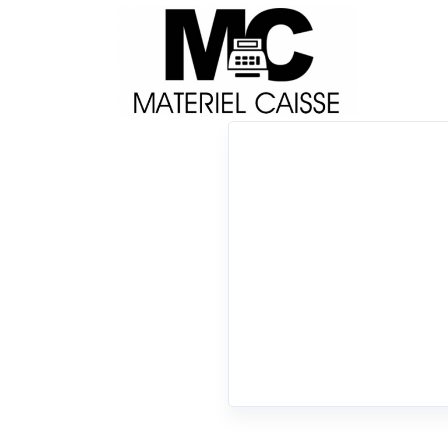
Livraison
Français
Impri
Du matériel de qualité pour équiper votre 
Tiroirs-caisse
x 45 cm
x 114 cm
x Tiroirs-caisse
0 résultats