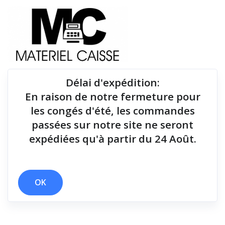
Délai d'expédition
:
En raison de notre fermeture pour
Du matériel de qualité pour équiper votre point de
les congés d'été, les commandes
vente !
passées sur notre site ne seront
expédiées qu'à partir du 24 Août.
x 90 mt
x Windows
Filtrer par
OK
0 résultats