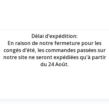
mantes tickets
Imprimantes étiquettes
Lecteurs codes-barres
Délai d'expédition
:
En raison de notre fermeture pour les
point de vente !
congés d'été, les commandes passées sur
notre site ne seront expédiées qu'à partir
du 24 Août.