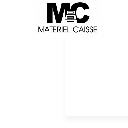
Livraison
Français
Impri
Du matériel de qualité pour équiper votre 
Tiroirs-caisse
x 100 mt
x 15 mt
x Tiroirs-caisse
0 résultats