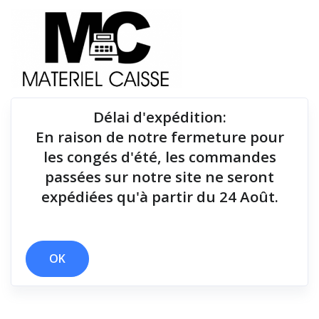
Délai d'expédition
:
En raison de notre fermeture pour
Du matériel de qualité pour équiper votre point de
les congés d'été, les commandes
vente !
passées sur notre site ne seront
expédiées qu'à partir du 24 Août.
x 100 mt
x 146x140x199
x 10 mt
x 170 mm/sec
x Thermique monochrome
x 2 polices
OK
Filtrer par
0 résultats