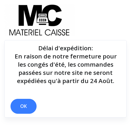
Délai d'expédition
:
En raison de notre fermeture pour
Du matériel de qualité pour équiper votre point de
les congés d'été, les commandes
vente !
passées sur notre site ne seront
expédiées qu'à partir du 24 Août.
x 14 h
x ePOS
x 3 polices
x 1D
x Thermique monochrome
x 2 polices
OK
Filtrer par
0 résultats