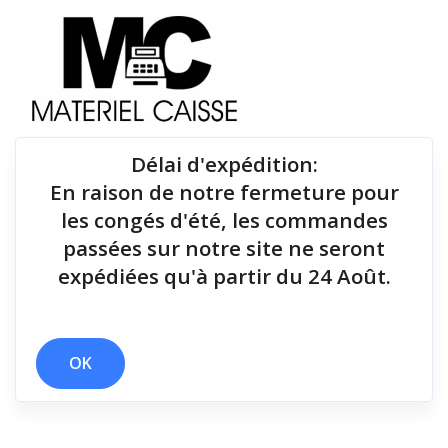
Délai d'expédition
:
En raison de notre fermeture pour
Du matériel de qualité pour équiper votre point de
les congés d'été, les commandes
vente !
passées sur notre site ne seront
expédiées qu'à partir du 24 Août.
Tiroirs-caisse
x 8h
x 150 g
x Tiroirs-caisse
OK
Filtrer par