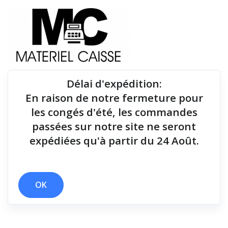
Délai d'expédition
:
En raison de notre fermeture pour
Du matériel de qualité pour équiper votre point de
les congés d'été, les commandes
vente !
passées sur notre site ne seront
expédiées qu'à partir du 24 Août.
Tiroirs-caisse
x 170 mm/sec
x Tiroirs-caisse
OK
Filtrer par