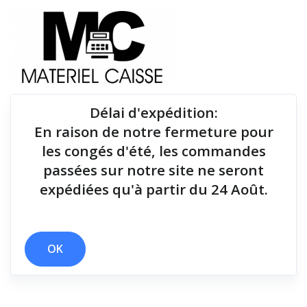
Délai d'expédition
:
En raison de notre fermeture pour
Du matériel de qualité pour équiper votre point de
les congés d'été, les commandes
vente !
passées sur notre site ne seront
expédiées qu'à partir du 24 Août.
x 100 g
x 148x145x195
x 12 mois
x 36 mois (hors batterie)
x 127 mm/sec
x Drivers et manuel
x 250 mm/sec
OK
Filtrer par