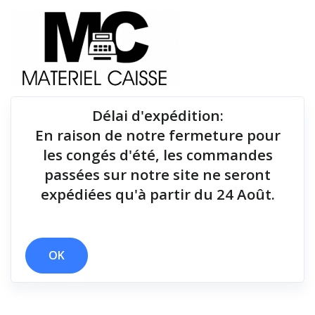
Délai d'expédition
:
En raison de notre fermeture pour
Du matériel de qualité pour équiper votre point de
les congés d'été, les commandes
vente !
passées sur notre site ne seront
expédiées qu'à partir du 24 Août.
x 125 g
x Série RS232
x USB
Filtrer par
OK
1 résultats