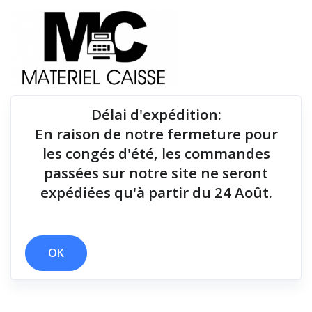
Délai d'expédition
:
En raison de notre fermeture pour
Du matériel de qualité pour équiper votre point de
les congés d'été, les commandes
vente !
passées sur notre site ne seront
expédiées qu'à partir du 24 Août.
Tiroirs-caisse
x 150 g
x 170 mm/sec
x Thermique directe
x Echantillon rouleau
OK
x Tiroirs-caisse
Filtrer par