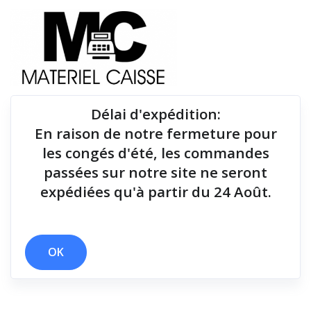
Délai d'expédition
:
En raison de notre fermeture pour
Du matériel de qualité pour équiper votre point de
les congés d'été, les commandes
vente !
passées sur notre site ne seront
expédiées qu'à partir du 24 Août.
Tiroirs-caisse
x 175 g
x 180 dpi (7 pts/mm)
x Tiroirs-caisse
OK
Filtrer par