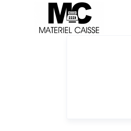
Livraison
Français
Impri
Du matériel de qualité pour équiper votre 
Tiroirs-caisse
x 175 g
x 152x171x210
x Tiroirs-caisse
0 résultats