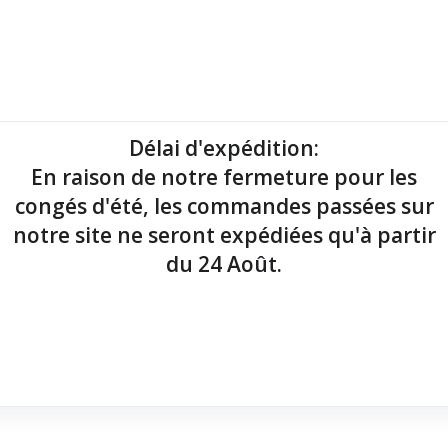
mantes tickets
Imprimantes étiquettes
Lecteurs codes-barres
Délai d'expédition
:
En raison de notre fermeture pour les
point de vente !
congés d'été, les commandes passées sur
notre site ne seront expédiées qu'à partir
du 24 Août.