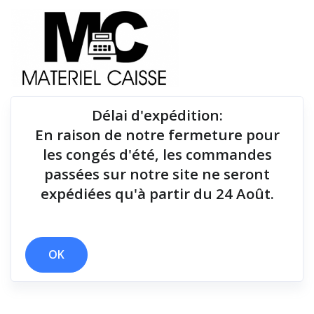
Délai d'expédition
:
En raison de notre fermeture pour
Du matériel de qualité pour équiper votre point de
les congés d'été, les commandes
vente !
passées sur notre site ne seront
expédiées qu'à partir du 24 Août.
Tiroirs-caisse
x 200 g
x Tiroirs-caisse
OK
Filtrer par