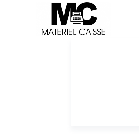
Livraison
Français
Impri
Du matériel de qualité pour équiper votre 
Tiroirs-caisse
x 350 g
x Tiroirs-caisse
0 résultats