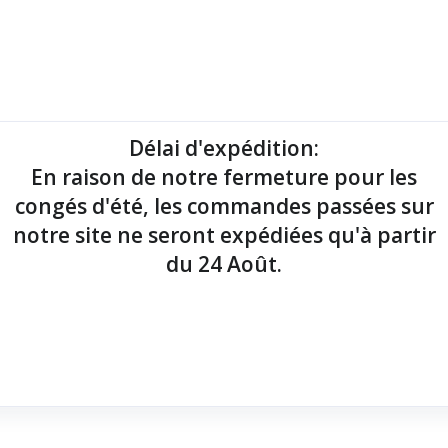
mantes tickets
Imprimantes étiquettes
Lecteurs codes-barres
Délai d'expédition
:
En raison de notre fermeture pour les
point de vente !
congés d'été, les commandes passées sur
notre site ne seront expédiées qu'à partir
du 24 Août.