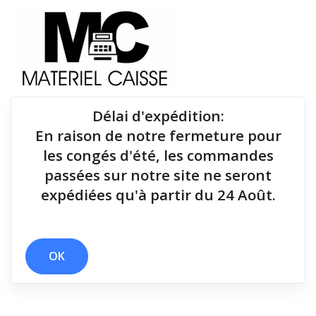
Délai d'expédition
:
En raison de notre fermeture pour
Du matériel de qualité pour équiper votre point de
les congés d'été, les commandes
vente !
passées sur notre site ne seront
expédiées qu'à partir du 24 Août.
Tiroirs-caisse
x oui
x Tiroirs-caisse
OK
Filtrer par