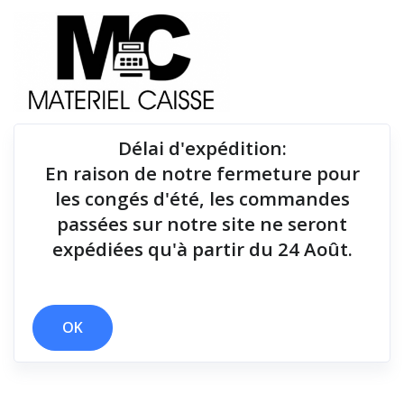
Délai d'expédition
:
En raison de notre fermeture pour
Du matériel de qualité pour équiper votre point de
les congés d'été, les commandes
vente !
passées sur notre site ne seront
expédiées qu'à partir du 24 Août.
Tiroirs-caisse
x 300 mm/sec
x 15 mt
x Tiroirs-caisse
OK
Filtrer par