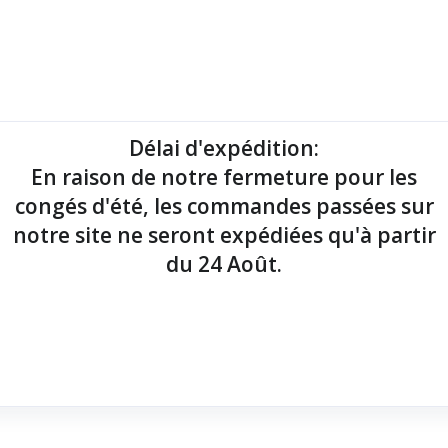
mantes tickets
Imprimantes étiquettes
Lecteurs codes-barres
Délai d'expédition
:
En raison de notre fermeture pour les
point de vente !
congés d'été, les commandes passées sur
notre site ne seront expédiées qu'à partir
du 24 Août.