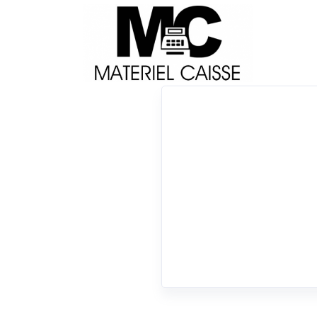
Livraison
Français
Impri
Du matériel de qualité pour équiper votre 
Tiroirs-caisse
x non
x Tiroirs-caisse
0 résultats