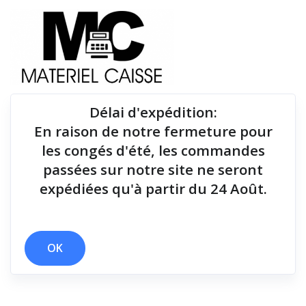
Délai d'expédition
:
En raison de notre fermeture pour
Du matériel de qualité pour équiper votre point de
les congés d'été, les commandes
vente !
passées sur notre site ne seront
expédiées qu'à partir du 24 Août.
Imprimantes tickets
x Manuel
x Thermique directe
x Thermique monochrome
x 60 mm
OK
x Stylo de nettoyage
x 15 mt
x Apple IOS - Ethernet
x Buzzer
x Echantillon rouleau
x Imprimantes tickets