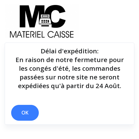
Délai d'expédition
:
En raison de notre fermeture pour
Du matériel de qualité pour équiper votre point de
les congés d'été, les commandes
vente !
passées sur notre site ne seront
expédiées qu'à partir du 24 Août.
Tiroirs-caisse
x Hub USB quadruple
x 9,1 kg
x Tiroirs-caisse
OK
Filtrer par