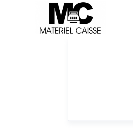
Livraison
Français
Impri
Du matériel de qualité pour équiper votre 
Tiroirs-caisse
x Station d'accueil
x Android
x Tiroirs-caisse
0 résultats