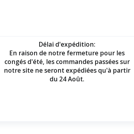
mantes tickets
Imprimantes étiquettes
Lecteurs codes-barres
Délai d'expédition
:
En raison de notre fermeture pour les
point de vente !
congés d'été, les commandes passées sur
notre site ne seront expédiées qu'à partir
du 24 Août.