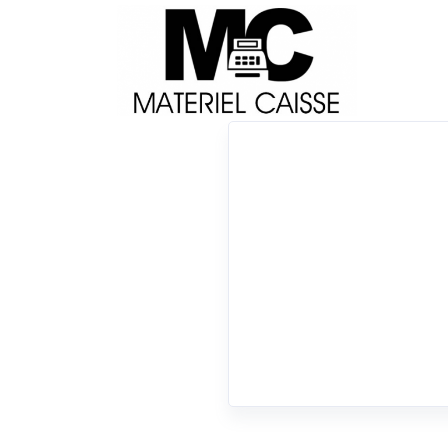
Livraison
Français
Impri
Du matériel de qualité pour équiper votre 
Tiroirs-caisse
x Batterie
x 1,7 kg
x Tiroirs-caisse
0 résultats