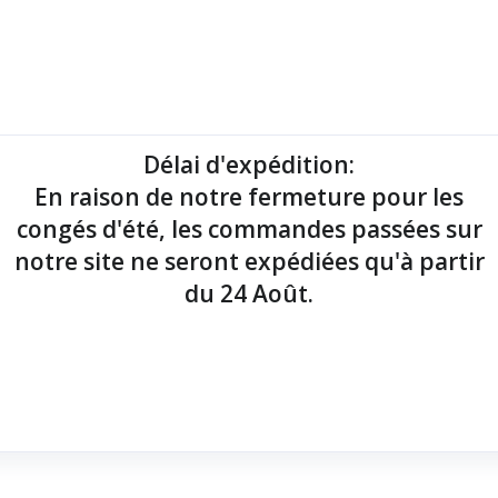
mantes tickets
Imprimantes étiquettes
Lecteurs codes-barres
Délai d'expédition
:
En raison de notre fermeture pour les
point de vente !
congés d'été, les commandes passées sur
notre site ne seront expédiées qu'à partir
du 24 Août.