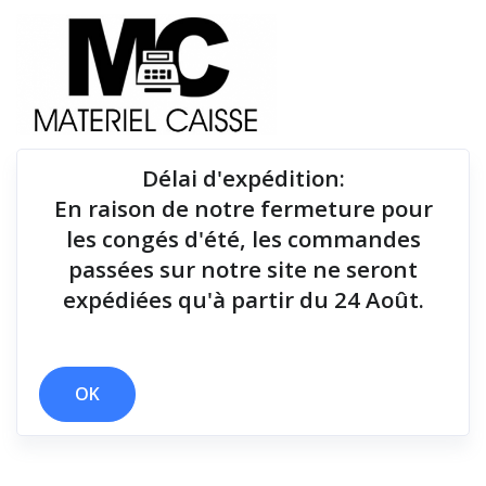
Délai d'expédition
:
En raison de notre fermeture pour
Du matériel de qualité pour équiper votre point de
les congés d'été, les commandes
vente !
passées sur notre site ne seront
expédiées qu'à partir du 24 Août.
x Batterie
x 127 mm
x Bluetooth
x 181x186x278
Filtrer par
OK
0 résultats