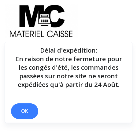
Délai d'expédition
:
En raison de notre fermeture pour
Du matériel de qualité pour équiper votre point de
les congés d'été, les commandes
vente !
passées sur notre site ne seront
expédiées qu'à partir du 24 Août.
Tiroirs-caisse
x Etrier fixation murale
x 200 mm/sec
x Tiroirs-caisse
OK
Filtrer par