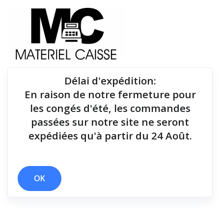
Délai d'expédition
:
En raison de notre fermeture pour
Du matériel de qualité pour équiper votre point de
les congés d'été, les commandes
vente !
passées sur notre site ne seront
expédiées qu'à partir du 24 Août.
x 1 kg
x 170x120x230
x 60 mois
x 175 g
x 125 g
x Série RS232
x USB
OK
Filtrer par
0 résultats