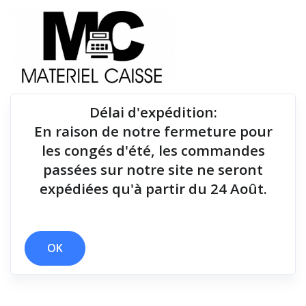
Délai d'expédition
:
En raison de notre fermeture pour
Du matériel de qualité pour équiper votre point de
les congés d'été, les commandes
vente !
passées sur notre site ne seront
expédiées qu'à partir du 24 Août.
Tiroirs-caisse
x Bluetooth (Android, Windows, Linux)
x Tiroirs-caisse
OK
Filtrer par