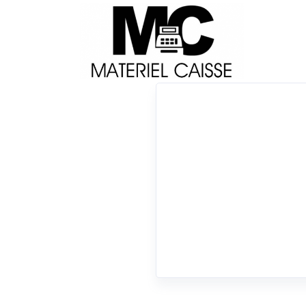
Livraison
Français
Impri
Du matériel de qualité pour équiper votre 
Imprimantes tickets
x 58 mm
x Linux - USB & Ethernet
x Thermi
x Apple IOS - Ethernet
x Buzzer
x Echantill
x Imprimantes tickets
0 résultats