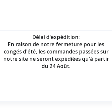
mantes tickets
Imprimantes étiquettes
Lecteurs codes-barres
Délai d'expédition
:
En raison de notre fermeture pour les
point de vente !
congés d'été, les commandes passées sur
notre site ne seront expédiées qu'à partir
du 24 Août.
que monochrome
x 60 mm
x Stylo de nettoyage
x 15 mt
on rouleau