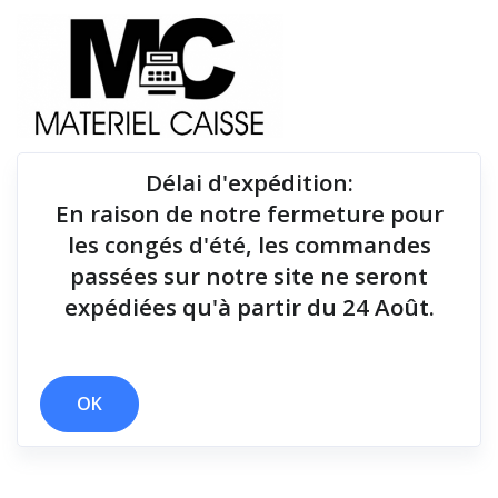
Délai d'expédition
:
En raison de notre fermeture pour
Du matériel de qualité pour équiper votre point de
les congés d'été, les commandes
vente !
passées sur notre site ne seront
expédiées qu'à partir du 24 Août.
Tiroirs-caisse
x 58 mm
x 1 million de coupes
x Tiroirs-caisse
OK
Filtrer par