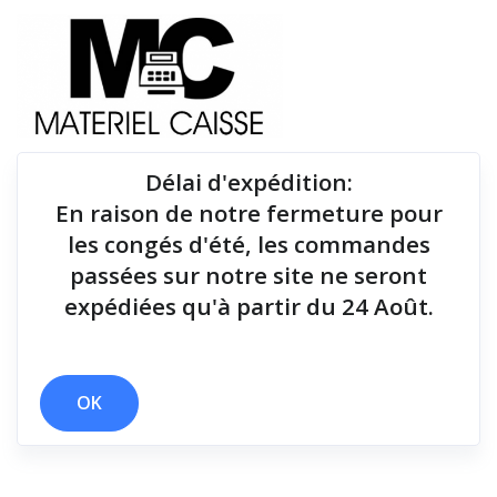
Délai d'expédition
:
En raison de notre fermeture pour
Du matériel de qualité pour équiper votre point de
les congés d'été, les commandes
vente !
passées sur notre site ne seront
expédiées qu'à partir du 24 Août.
Tiroirs-caisse
x 24 mois
x 127 mm/sec
x Tiroirs-caisse
OK
Filtrer par