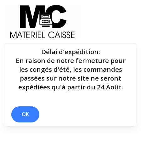
Délai d'expédition
:
En raison de notre fermeture pour
Du matériel de qualité pour équiper votre point de
les congés d'été, les commandes
vente !
passées sur notre site ne seront
expédiées qu'à partir du 24 Août.
x 24 mois
x 3 polices
x Câble USB
x 203 dpi (8 pts/mm)
Filtrer par
OK
0 résultats