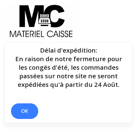
Délai d'expédition
:
En raison de notre fermeture pour
Du matériel de qualité pour équiper votre point de
les congés d'été, les commandes
vente !
passées sur notre site ne seront
expédiées qu'à partir du 24 Août.
Tiroirs-caisse
x 130x150x190
x 80 mm/sec
x Tiroirs-caisse
OK
Filtrer par