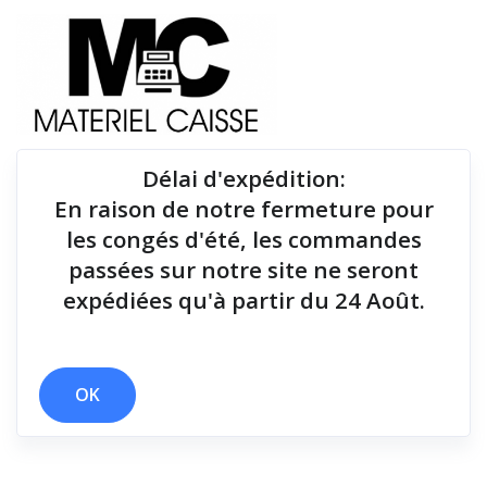
Délai d'expédition
:
En raison de notre fermeture pour
Du matériel de qualité pour équiper votre point de
les congés d'été, les commandes
vente !
passées sur notre site ne seront
expédiées qu'à partir du 24 Août.
Tiroirs-caisse
x 25 mt
x Bluetooth (Android, Windows, Linux)
x Tiroirs-caisse
OK
Filtrer par