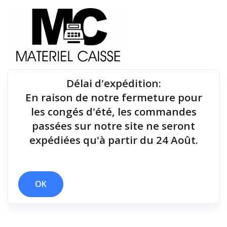
Délai d'expédition
:
En raison de notre fermeture pour
Du matériel de qualité pour équiper votre point de
les congés d'été, les commandes
vente !
passées sur notre site ne seront
expédiées qu'à partir du 24 Août.
Tiroirs-caisse
x Windows - USB, Ethernet & Bluetooth
x Dongle radio
x Tiroirs-caisse
OK
Filtrer par