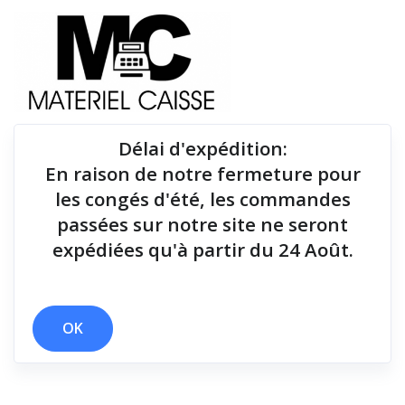
Délai d'expédition
:
En raison de notre fermeture pour
Du matériel de qualité pour équiper votre point de
les congés d'été, les commandes
vente !
passées sur notre site ne seront
expédiées qu'à partir du 24 Août.
Tiroirs-caisse
x Mac OS - Ethernet
x Tiroirs-caisse
OK
Filtrer par