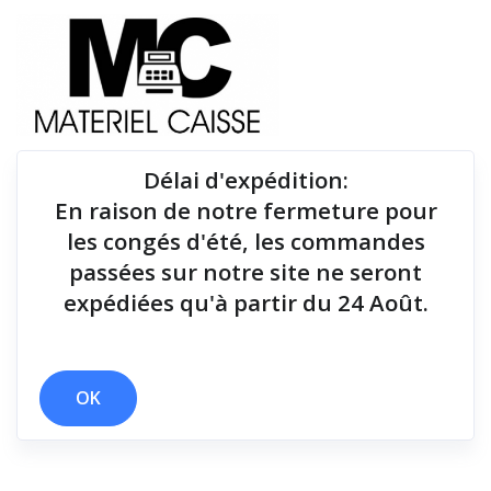
Délai d'expédition
:
En raison de notre fermeture pour
Du matériel de qualité pour équiper votre point de
les congés d'été, les commandes
vente !
passées sur notre site ne seront
expédiées qu'à partir du 24 Août.
Tiroirs-caisse
x Windows - USB & Ethernet
x Tiroirs-caisse
OK
Filtrer par