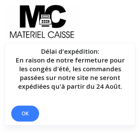
Délai d'expédition
:
En raison de notre fermeture pour
Du matériel de qualité pour équiper votre point de
les congés d'été, les commandes
vente !
passées sur notre site ne seront
expédiées qu'à partir du 24 Août.
x 180 dpi (7 pts/mm)
x 80 mm/sec
x 127 mm/sec
x 170 mm/sec
x Thermique monochrome
x 2 polices
OK
Filtrer par
0 résultats