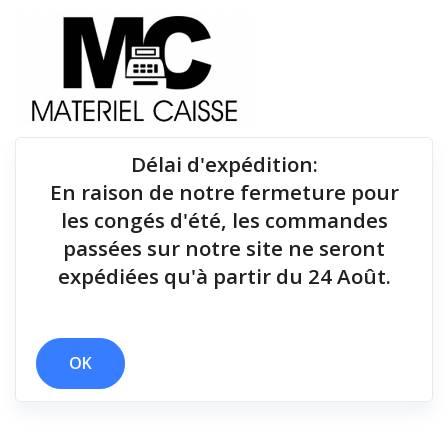
Délai d'expédition
:
En raison de notre fermeture pour
Du matériel de qualité pour équiper votre point de
les congés d'été, les commandes
vente !
passées sur notre site ne seront
expédiées qu'à partir du 24 Août.
x Rouleau 57 mm
x 1,7 kg
x Bluetooth
x 181x186x278
Filtrer par
OK
0 résultats