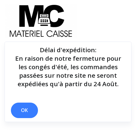
Délai d'expédition
:
En raison de notre fermeture pour
Du matériel de qualité pour équiper votre point de
les congés d'été, les commandes
vente !
passées sur notre site ne seront
expédiées qu'à partir du 24 Août.
x Rouleau 80 mm
x 25 mt
x Câble USB
x 203 dpi (8 pts/mm)
OK
Filtrer par
0 résultats