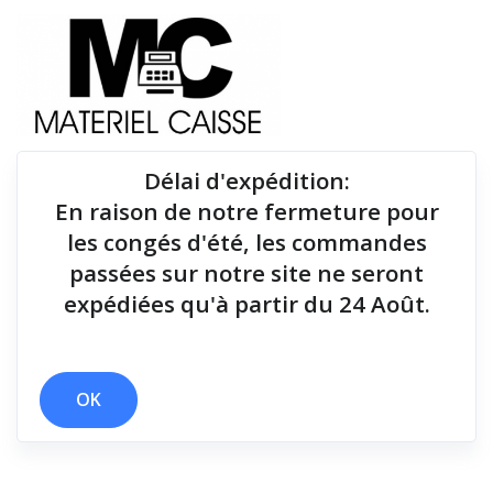
Délai d'expédition
:
En raison de notre fermeture pour
Du matériel de qualité pour équiper votre point de
les congés d'été, les commandes
vente !
passées sur notre site ne seront
expédiées qu'à partir du 24 Août.
Tiroirs-caisse
x Windows
x Thermique directe
x Tiroirs-caisse
OK
Filtrer par